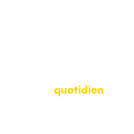
Notre solution
s’inscrit facilement
dans le
quotidien
de
vos conseillers
funéraire.