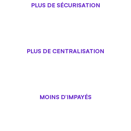
PLUS DE SÉCURISATION
Faites du paiement une étape pleinement
maîtrisée du parcours obsèques en définissant
les modalités de règlement dès la création du
dossier et en intégrant la prise de caution
dématérialisée.
PLUS DE CENTRALISATION
Notre outil et son tableau de bord offrent une
visibilité immédiate sur l’ensemble de vos flux
financiers
et permettent un pilotage serein de
votre trésorerie tout en réduisant les risques
d’erreurs.
MOINS D’IMPAYÉS
Réduisez les risques d’impayés en évaluant la
solvabilité des familles dès le premier rendez-
vous et en leur proposant des solutions de
paiement dématérialisées adaptées.