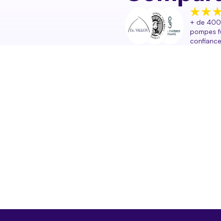
+ de 400
pompes f
confianc