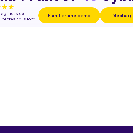
 agences de
Planifier une demo
Télécharge
unèbres nous font
e