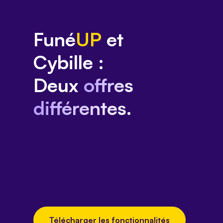
Funé
UP
et
Cybille :
Deux
offres
différentes
.
Télécharger les fonctionnalités