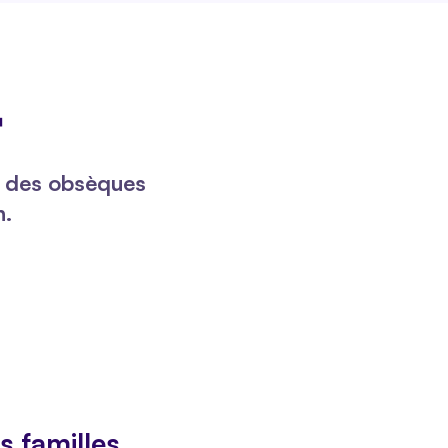

 des obsèques
n.
s familles