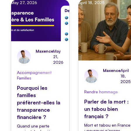
May 27, 2026
April 18, 2025
Maxence
May
21,
2026
Maxence
April
Accompagnement
18,
Familles
2025
Pourquoi les
Rendre hommage
familles
Parler de la mort :
préfèrent-elles la
un tabou bien
transparence
français ?
financière ?
Mort et tabou en France
Quand une perte
: pourquoi n’osons-