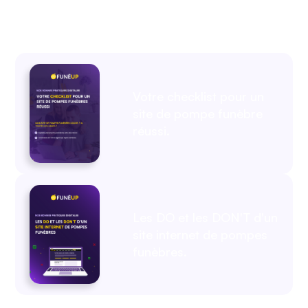
Votre checklist pour un
site de pompe funèbre
réussi.
Les DO et les DON'T d'un
site internet de pompes
funèbres.